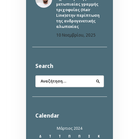
μετωπιαίας γραμμής
τριχοφυΐας (Hair
Line)στην περίπτωση
της ανδρογενετικής
αλωπεκίας
10 Νοεμβρίου, 2025
Search
Αναζήτηση
για:
Calendar
Μάρτιος 2024
Δ
Τ
Τ
Π
Π
Σ
Κ