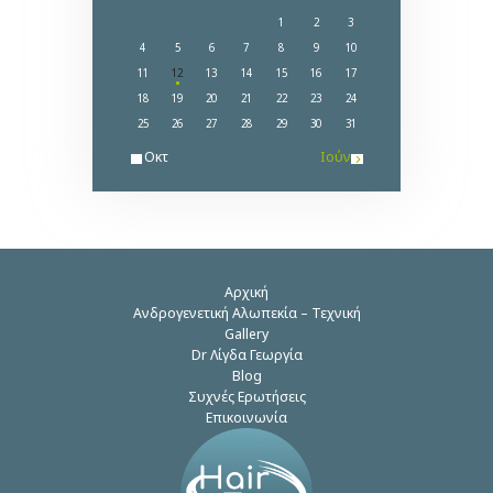
1
2
3
4
5
6
7
8
9
10
11
12
13
14
15
16
17
18
19
20
21
22
23
24
25
26
27
28
29
30
31
« Οκτ
Ιούν »
Αρχική
Ανδρογενετική Αλωπεκία – Τεχνική
Gallery
Dr Λίγδα Γεωργία
Blog
Συχνές Ερωτήσεις
Επικοινωνία