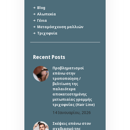
Blog
Αλωπεκία
Γένια
Μεταμόσχευση μαλλιών
Τριχοφυία
Recent Posts
Προβληματισμοί
επάνω στην
τροποποίηση /
βελτίωση της
παλαιότερα
αποκατεστημένης
μετωπιαίας γραμμής
τριχοφυΐας (Hair Line)
14 Ιανουαρίου, 2026
Σκέψεις επάνω στον
σχεδιασμό της