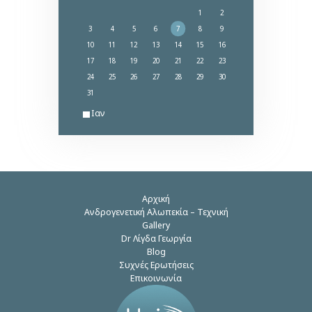
1
2
3
4
5
6
7
8
9
10
11
12
13
14
15
16
17
18
19
20
21
22
23
24
25
26
27
28
29
30
31
« Ιαν
Αρχική
Ανδρογενετική Αλωπεκία – Τεχνική
Gallery
Dr Λίγδα Γεωργία
Blog
Συχνές Ερωτήσεις
Επικοινωνία