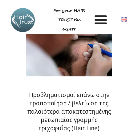
For your HAIR
TRUST the
expert
ΑΡΧΙΚΗ
DR ΛΙΓΔΑ ΓΕΩΡΓΙΑ
ΑΝΔΡΟΓΕΝΕΤΙΚΗ ΑΛΩΠΕΚΙΑ –
ΤΕΧΝΙΚΗ
Προβληματισμοί επάνω στην
BLOG
τροποποίηση / βελτίωση της
GALLERY
παλαιότερα αποκατεστημένης
ΣΥΧΝΕΣ ΕΡΩΤΗΣΕΙΣ
μετωπιαίας γραμμής
ΕΠΙΚΟΙΝΩΝΙΑ
τριχοφυΐας (Hair Line)