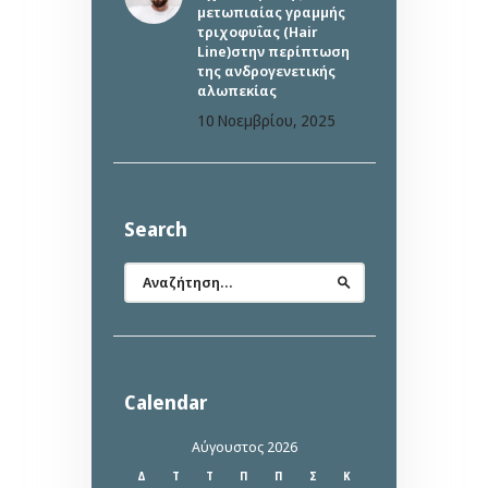
μετωπιαίας γραμμής
τριχοφυΐας (Hair
Line)στην περίπτωση
της ανδρογενετικής
αλωπεκίας
10 Νοεμβρίου, 2025
Search
Αναζήτηση
για:
Calendar
Αύγουστος 2026
Δ
Τ
Τ
Π
Π
Σ
Κ