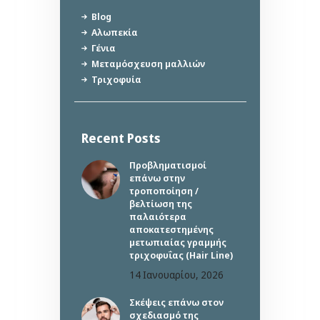
Blog
Αλωπεκία
Γένια
Μεταμόσχευση μαλλιών
Τριχοφυία
Recent Posts
Προβληματισμοί
επάνω στην
τροποποίηση /
βελτίωση της
παλαιότερα
αποκατεστημένης
μετωπιαίας γραμμής
τριχοφυΐας (Hair Line)
14 Ιανουαρίου, 2026
Σκέψεις επάνω στον
σχεδιασμό της