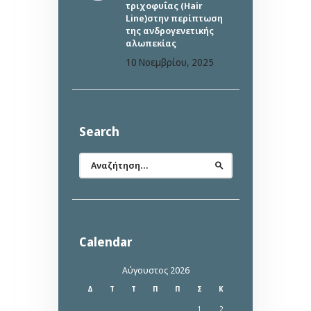
τριχοφυΐας (Hair
Line)στην περίπτωση
της ανδρογενετικής
αλωπεκίας
10 Νοεμβρίου, 2025
Search
Αναζήτηση
για:
Calendar
Αύγουστος 2026
Δ
Τ
Τ
Π
Π
Σ
Κ
1
2