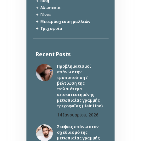
Blog
Αλωπεκία
Γένια
Μεταμόσχευση μαλλιών
Τριχοφυία
Recent Posts
Προβληματισμοί
επάνω στην
τροποποίηση /
βελτίωση της
παλαιότερα
αποκατεστημένης
μετωπιαίας γραμμής
τριχοφυΐας (Hair Line)
14 Ιανουαρίου, 2026
Σκέψεις επάνω στον
σχεδιασμό της
μετωπιαίας γραμμής