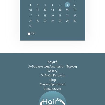
3
4
5
6
7
8
9
10
11
12
13
14
15
16
17
18
19
20
21
22
23
24
25
26
27
28
29
30
31
« Ιαν
Αρχική
Ανδρογενετική Αλωπεκία – Τεχνική
Gallery
Dr Λίγδα Γεωργία
Blog
Συχνές Ερωτήσεις
Επικοινωνία