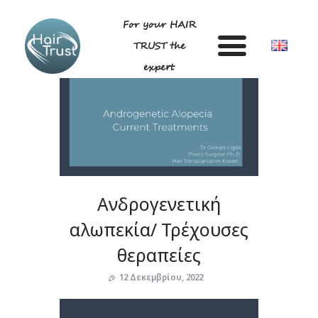
For your HAIR
TRUST the
expert
ΑΡΧΙΚΗ
DR ΛΙΓΔΑ ΓΕΩΡΓΙΑ
Ανδρογενετική
ΑΝΔΡΟΓΕΝΕΤΙΚΗ ΑΛΩΠΕΚΙΑ –
ΤΕΧΝΙΚΗ
αλωπεκία/ Τρέχουσες
BLOG
GALLERY
θεραπείες
ΣΥΧΝΕΣ ΕΡΩΤΗΣΕΙΣ
ΕΠΙΚΟΙΝΩΝΙΑ
12 Δεκεμβρίου, 2022
Πρόγραμμα